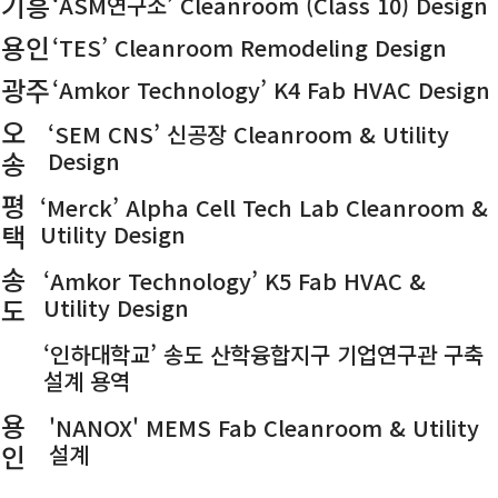
기흥
‘ASM연구소’ Cleanroom (Class 10) Design
용인
‘TES’ Cleanroom Remodeling Design
광주
‘Amkor Technology’ K4 Fab HVAC Design
오
‘SEM CNS’ 신공장 Cleanroom & Utility
송
Design
평
‘Merck’ Alpha Cell Tech Lab Cleanroom &
택
Utility Design
송
‘Amkor Technology’ K5 Fab HVAC &
도
Utility Design
송
‘인하대학교’ 송도 산학융합지구 기업연구관 구축
도
설계 용역
용
'NANOX' MEMS Fab Cleanroom & Utility
인
설계