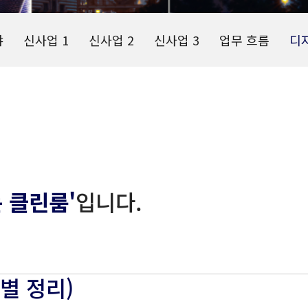
야
신사업 1
신사업 2
신사업 3
업무 흐름
디
 클린룸'
입니다.
M별 정리)