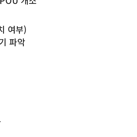
, POU 개소
설치 여부)
전기 파악
등