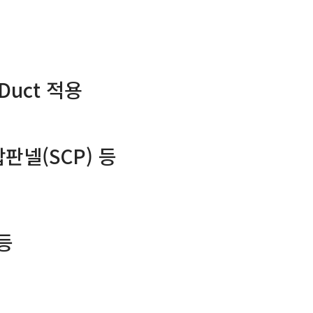
g Duct 적용
합판넬(SCP) 등
 등