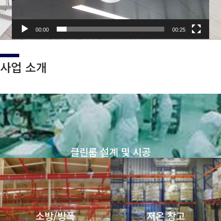
어
00:00
00:25
사업 소개
클린룸 설계 및 시공
소방/방폭
저온 창고