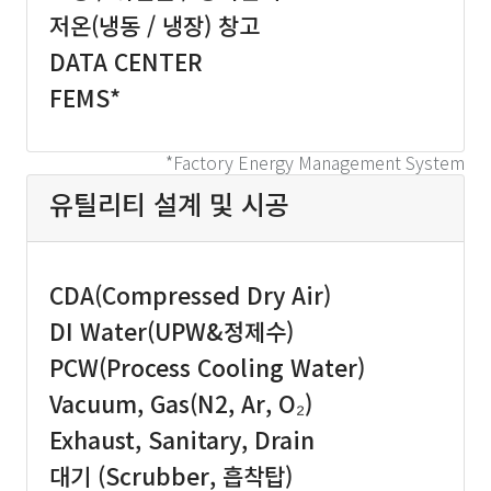
저온(냉동 / 냉장) 창고
DATA CENTER
FEMS*
*Factory Energy Management System
유틸리티 설계 및 시공
CDA(Compressed Dry Air)
DI Water(UPW&정제수)
PCW(Process Cooling Water)
Vacuum, Gas(N2, Ar, O₂)
Exhaust, Sanitary, Drain
대기 (Scrubber, 흡착탑)