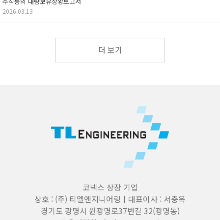
주식등의 대량보유상황보고서
2026.03.13
더 보기
코넥스 상장 기업
상호 : (주) 티엘엔지니어링ㅣ대표이사 : 서충옥
경기도 광명시 원광명로37번길 32(광명동)