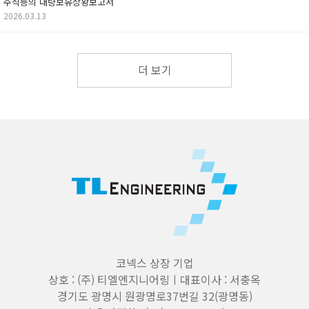
주식등의 대량보유상황보고서
2026.03.13
더 보기
코넥스 상장 기업
상호 : (주) 티엘엔지니어링ㅣ대표이사 : 서충옥
경기도 광명시 원광명로37번길 32(광명동)