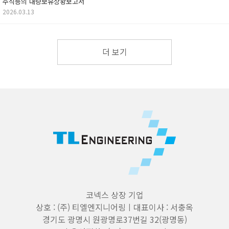
주식등의 대량보유상황보고서
2026.03.13
더 보기
코넥스 상장 기업
상호 : (주) 티엘엔지니어링ㅣ대표이사 : 서충옥
경기도 광명시 원광명로37번길 32(광명동)