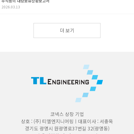
주식등의 대량보유상황보고서
2026.03.13
더 보기
코넥스 상장 기업
상호 : (주) 티엘엔지니어링ㅣ대표이사 : 서충옥
경기도 광명시 원광명로37번길 32(광명동)