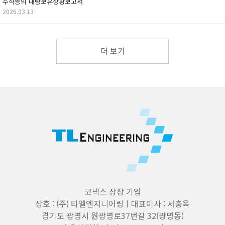
주식등의 대량보유상황보고서
2026.03.13
더 보기
코넥스 상장 기업
상호 : (주) 티엘엔지니어링ㅣ대표이사 : 서충옥
경기도 광명시 원광명로37번길 32(광명동)