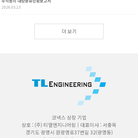
주식등의 대량보유상황보고서
2026.03.13
더 보기
코넥스 상장 기업
상호 : (주) 티엘엔지니어링ㅣ대표이사 : 서충옥
경기도 광명시 원광명로37번길 32(광명동)