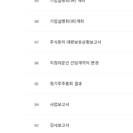
기업설명회(IR) 개최
89
기업설명회(IR)개최
88
주식등의 대량보유상황보고서
87
지정자문인 선임계약의 변경
86
정기주주총회 결과
85
사업보고서
84
감사보고서
83